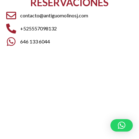
RESERVACIONES
contacto@antiguomolinosj.com
+525557098132
646 133 6044